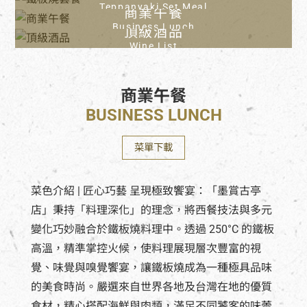
Teppanyaki Set Meal
商業午餐
Business Lunch
頂級酒品
Wine List
商業午餐
BUSINESS LUNCH
菜單下載
菜色介紹 | 匠心巧藝 呈現極致饗宴：「墨賞古亭
店」秉持「料理深化」的理念，將西餐技法與多元
變化巧妙融合於鐵板燒料理中。透過 250°C 的鐵板
高溫，精準掌控火候，使料理展現層次豐富的視
覺、味覺與嗅覺饗宴，讓鐵板燒成為一種極具品味
的美食時尚。嚴選來自世界各地及台灣在地的優質
食材，精心搭配海鮮與肉類，滿足不同饕客的味蕾