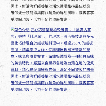
需求。鮮活海鮮經養殖池活水循環維持最佳狀態，
確保波士頓龍蝦與南非鮑魚的鮮甜風味，讓賓客享
受現點現製、活力十足的頂級饗宴。