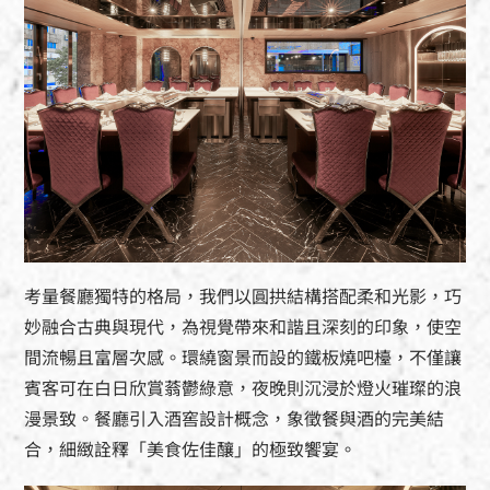
考量餐廳獨特的格局，我們以圓拱結構搭配柔和光影，巧
妙融合古典與現代，為視覺帶來和諧且深刻的印象，使空
間流暢且富層次感。環繞窗景而設的鐵板燒吧檯，不僅讓
賓客可在白日欣賞蓊鬱綠意，夜晚則沉浸於燈火璀璨的浪
漫景致。餐廳引入酒窖設計概念，象徵餐與酒的完美結
合，細緻詮釋「美食佐佳釀」的極致饗宴。