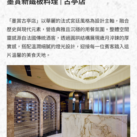
墨賞新鐵板料理 | 古亭店
「墨賞古亭店」以華麗的法式宮廷風格為設計主軸，融合
歷史與現代元素，營造典雅且沉穩的用餐氛圍。整體空間
靈感源自法國傳統酒窖，透過圓拱結構展現歲月淬鍊的厚
實感，搭配溫潤細膩的燈光設計，迎接每一位賓客踏入這
片溫馨的美食天地。