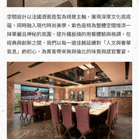
空間設計以法國酒窖造型為視覺主軸，展現深厚文化底底
蘊，同時融入現代時尚美學。紫色座椅為整體空間增添一
抹華麗且神秘的氛圍，提升鐵板燒的用餐體驗與格調。在
經典與創新之間，我們以每一道佳餚延續對「人文與奢華
氣息」的初心，為賓客帶來無與倫比的味覺與感官饗宴。